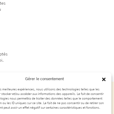
tes
u
n
ptés
i.
Gérer le consentement
les meilleures expériences, nous utilisons des technologies telles que les
 stocker et/ou accéder aux informations des appareils. Le fait de consentir
ique
logies nous permettra de traiter des données telles que le comportement
n ou les ID uniques sur ce site. Le fait de ne pas consentir ou de retirer son
 peut avoir un effet négatif sur certaines caractéristiques et fonctions.