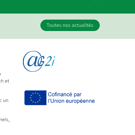
Toutes nos actualités
u
ch et
c un
nels,