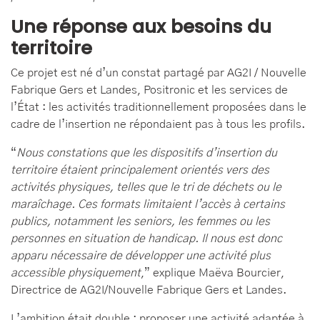
Une réponse aux besoins du
territoire
Ce projet est né d’un constat partagé par AG2I / Nouvelle
Fabrique Gers et Landes, Positronic et les services de
l’État : les activités traditionnellement proposées dans le
cadre de l’insertion ne répondaient pas à tous les profils.
“
Nous constations que les dispositifs d
’insertion du
territoire
étaient principalement orient
és vers des
activit
és physiques, telles que le tri de d
échets ou le
mara
îchage. Ces formats limitaient l
’acc
ès
à certains
publics, notamment les seniors, les femmes ou les
personnes en situation de handicap. Il nous est donc
apparu nécessaire de développer une activité plus
accessible physiquement
,” explique Maëva Bourcier,
Directrice de AG2I/Nouvelle Fabrique Gers et Landes.
L’ambition était double : proposer une activité adaptée à